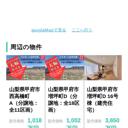
googleMapで見る
ここへ行く
周辺の物件
山梨県甲府市
山梨県甲府市
山梨県甲府市
西高橋町
増坪町D（分
増坪町D 16号
A（分譲地：
譲地：全18区
棟（建売住
全11区画）
画）
宅）
1,018
1,002
3,650
販売価格
販売価格
販売価格