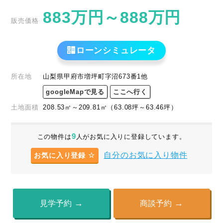
883
万円
～
888
万円
販売価格
ローンシミュレータ
所在地
山梨県甲府市増坪町字沼673番1他
googleMapで見る
ここへ行く
土地面積
208.53
㎡
～
209.81
㎡
（63.08
坪
～
63.46
坪
）
9
この物件は
人がお気に入りに登録しています。
自分のお気に入り物件
お気に入り登録
見学予約
商談予約