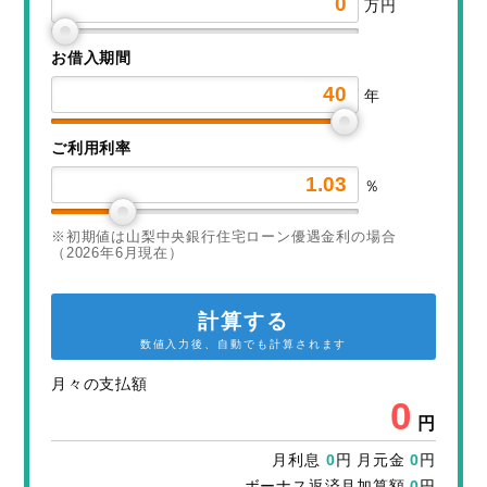
万円
お借入期間
年
ご利用利率
％
※初期値は山梨中央銀行住宅ローン優遇金利の場合
（2026年6月現在）
計算する
数値入力後、自動でも計算されます
月々の支払額
0
円
月利息
0
円 月元金
0
円
ボーナス返済月加算額
0
円