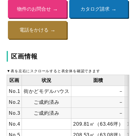
物件のお問合せ
カタログ請求
電話をかける
区画情報
区画
状況
面積
坪
No.1
街かどモデルハウス
－
No.2
ご成約済み
－
No.3
ご成約済み
－
No.4
209.81
㎡
（63.46
坪
）
14.
No.5
208.53
㎡
（63.08
坪
）
14.