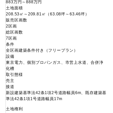
883
万円
～
888
万円
土地面積
208.53
㎡
～
209.81
㎡
（63.08
坪
～
63.46
坪
）
販売区画数
2区画
総区画数
7区画
条件
全区画建築条件付き（フリープラン）
設備
東京電力、個別プロパンガス、市営上水道、合併浄
化槽
取引態様
売主
接道
新設建築基準法42条1項2号道路幅員6m、既存建築基
準法42条1項1号道路幅員17m
土地権利