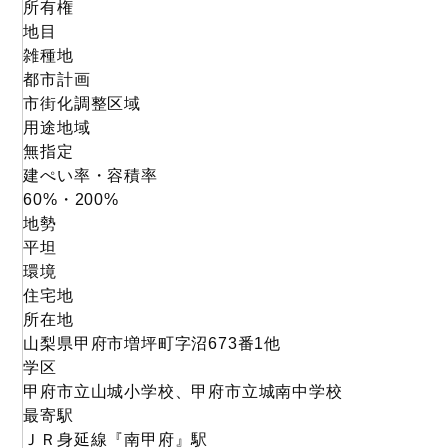
所有権
地目
雑種地
都市計画
市街化調整区域
用途地域
無指定
建ぺい率・容積率
60%・200%
地勢
平坦
環境
住宅地
所在地
山梨県甲府市増坪町字沼673番1他
学区
甲府市立山城小学校、甲府市立城南中学校
最寄駅
ＪＲ身延線『南甲府』駅