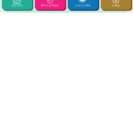
会社情報
見学予約
物件のお問合せ
カタログ請求
お電話
拠点・住宅展示場
西甲府住宅の想い
会社概要
社長あいさつ
歴史・沿革
事業紹介
採用情報
募集要項