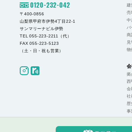
0120-232-042
建
売
〒400-0856
中
山梨県甲府市伊勢4丁目22-1
バ
サンマリーナビル伊勢
商
TEL 055-223-2211（代）
見
FAX 055-223-5123
物
（土・日・祝も営業）
会
拠
西
会
社
歴
事