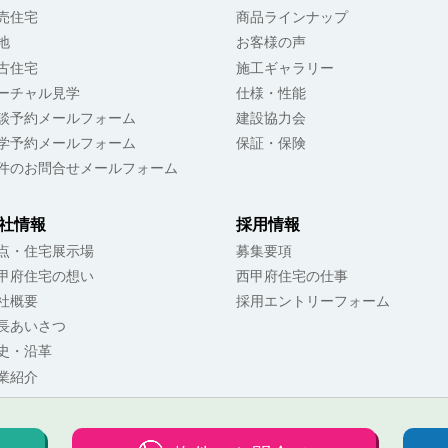
売住宅
商品ラインナップ
地
お客様の声
古住宅
施工ギャラリー
ーチャル見学
仕様・性能
談予約メールフォーム
建設協力会
学予約メールフォーム
保証・保険
件のお問合せメールフォーム
社情報
採用情報
点・住宅展示場
募集要項
甲府住宅の想い
西甲府住宅の仕事
社概要
採用エントリーフォーム
長あいさつ
史・沿革
業紹介