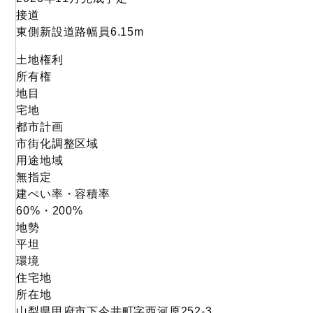
接道
東側新設道路幅員6.15m
土地権利
所有権
地目
宅地
都市計画
市街化調整区域
用途地域
無指定
建ぺい率・容積率
60%・200%
地勢
平坦
環境
住宅地
所在地
山梨県甲府市下今井町字西河原252-3