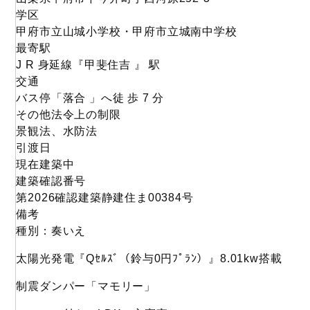
学区
甲府市立山城小学校・甲府市立城南中学校
最寄駅
J R 身延線『甲斐住吉 』 駅
交通
バス停「落合 」へ徒 歩 7 分
その他法令上の制限
景観法、水防法
引渡日
現在建築中
建築確認番号
第2026確認建築静建住ま00384号
備考
種別：奏いえ
太陽光発電『Qｾﾙｽﾞ（鈴与0円ﾌﾟﾗﾝ）』8.01kw搭載
制震ダンパー「マモリー」