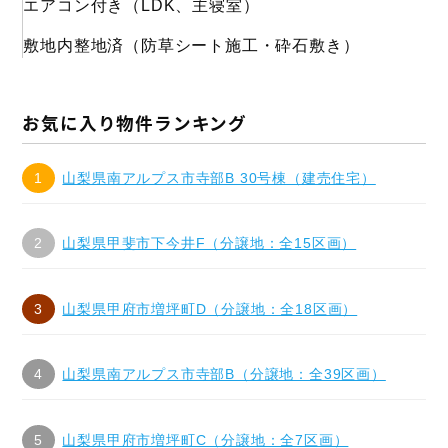
エアコン付き（LDK、主寝室）
敷地内整地済（防草シート施工・砕石敷き）
お気に入り物件ランキング
山梨県南アルプス市寺部B 30号棟（建売住宅）
山梨県甲斐市下今井F（分譲地：全15区画）
山梨県甲府市増坪町D（分譲地：全18区画）
山梨県南アルプス市寺部B（分譲地：全39区画）
山梨県甲府市増坪町C（分譲地：全7区画）