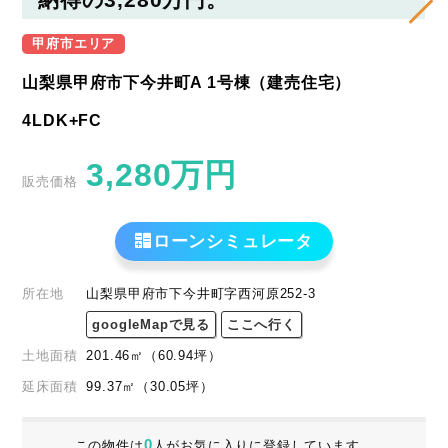
甲府市エリア
山梨県甲府市下今井町A 1号棟（建売住宅）
4LDK+FC
3,280
万円
販売価格
ローンシミュレータ
所在地
山梨県甲府市下今井町字西河原252-3
googleMapで見る
ここへ行く
土地面積
201.46
㎡
（60.94
坪
）
延床面積
99.37㎡
（30.05坪）
0
この物件は
人がお気に入りに登録しています。