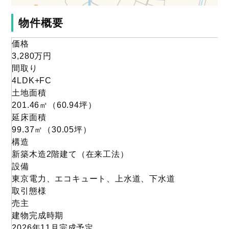
物件概要
価格
3,280
万円
間取り
4LDK+FC
土地面積
201.46
㎡
（60.94
坪
）
延床面積
99.37㎡
（30.05坪）
構造
新築木造2階建て（在来工法）
設備
東京電力、エコキュート、上水道、下水道
取引態様
売主
建物完成時期
2026年11月完成予定