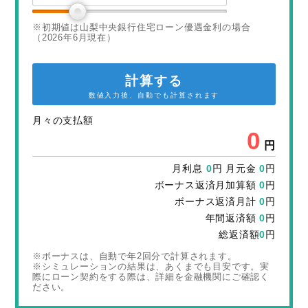
※初期値は山梨中央銀行住宅ローン優遇金利の場合
（2026年6月現在）
計算する
数値入力後、自動でも計算されます
月々の支払額
0
円
月利息
0
円 月元金
0
円
ボーナス返済月加算額
0
円
ボーナス返済月計
0
円
年間返済額
0
円
総返済額
0
円
※ボーナスは、自動で年2回分で計算されます。
※シミュレーションの結果は、あくまでも目安です。実
際にローン契約をする際は、詳細を金融機関にご確認く
ださい。