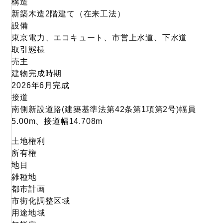
構造
新築木造2階建て（在来工法）
設備
東京電力、エコキュート、市営上水道、下水道
取引態様
売主
建物完成時期
2026年6月完成
接道
南側新設道路(建築基準法第42条第1項第2号)幅員
5.00m、接道幅14.708m
土地権利
所有権
地目
雑種地
都市計画
市街化調整区域
用途地域