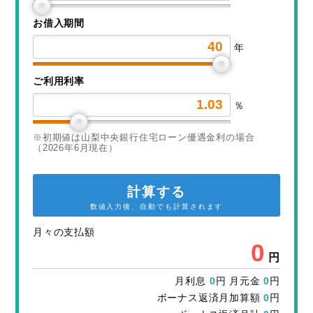
お借入期間
年
ご利用利率
％
※初期値は山梨中央銀行住宅ローン優遇金利の場合
（2026年6月現在）
計算する
数値入力後、自動でも計算されます
月々の支払額
0
円
月利息
0
円 月元金
0
円
ボーナス返済月加算額
0
円