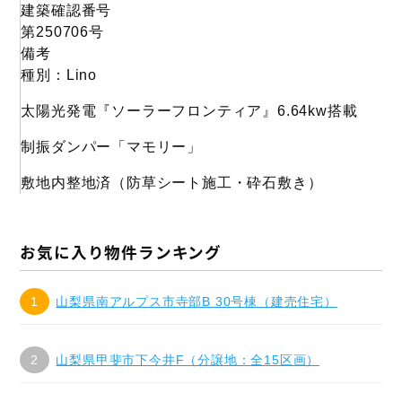
建築確認番号
第250706号
備考
種別：Lino
太陽光発電『ソーラーフロンティア』6.64kw搭載
制振ダンパー「マモリー」
敷地内整地済（防草シート施工・砕石敷き）
お気に入り物件ランキング
山梨県南アルプス市寺部B 30号棟（建売住宅）
山梨県甲斐市下今井F（分譲地：全15区画）