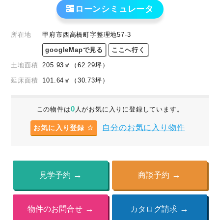
ローンシミュレータ
所在地
甲府市西高橋町字整理地57-3
googleMapで見る
ここへ行く
土地面積
205.93
㎡
（62.29
坪
）
延床面積
101.64㎡
（30.73坪）
0
この物件は
人がお気に入りに登録しています。
自分のお気に入り物件
お気に入り登録
見学予約
商談予約
物件のお問合せ
カタログ請求