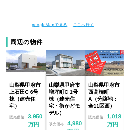
googleMapで見る
ここへ行く
周辺の物件
山梨県甲府市
山梨県甲府市
山梨県甲府市
上石田C 6号
増坪町C 1号
西高橋町
棟（建売住
棟（建売住
A（分譲地：
宅）
宅・街かどモ
全11区画）
デル）
3,950
1,018
販売価格
販売価格
4,980
万円
万円
販売価格