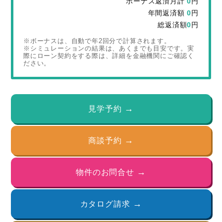
ボーナス返済月計
0
円
年間返済額
0
円
総返済額
0
円
※ボーナスは、自動で年2回分で計算されます。
※シミュレーションの結果は、あくまでも目安です。実
際にローン契約をする際は、詳細を金融機関にご確認く
ださい。
見学予約
商談予約
物件のお問合せ
カタログ請求