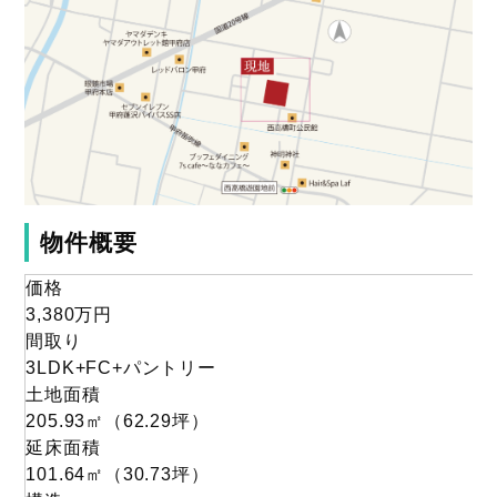
物件概要
価格
3,380
万円
間取り
3LDK+FC+パントリー
土地面積
205.93
㎡
（62.29
坪
）
延床面積
101.64㎡
（30.73坪）