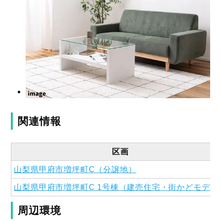
関連情報
区画
山梨県甲府市増坪町C（分譲地）
山梨県甲府市増坪町C 1号棟（建売住宅・街かどモデル
周辺環境