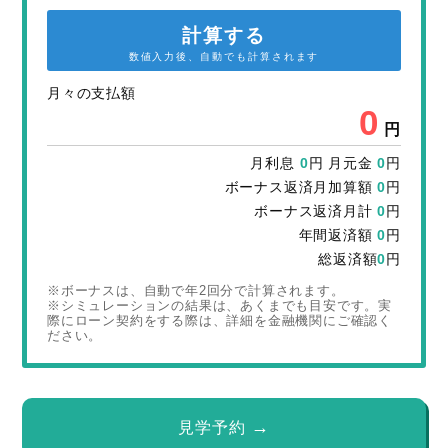
計算する
数値入力後、自動でも計算されます
月々の支払額
0
円
月利息
0
円 月元金
0
円
ボーナス返済月加算額
0
円
ボーナス返済月計
0
円
年間返済額
0
円
総返済額
0
円
※ボーナスは、自動で年2回分で計算されます。
※シミュレーションの結果は、あくまでも目安です。実
際にローン契約をする際は、詳細を金融機関にご確認く
ださい。
見学予約