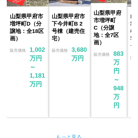
山梨県甲府
山梨県甲府市
山梨県甲府市
山
市増坪町
増坪町D（分
下今井町B 2
増
C（分譲
譲地：全18区
号棟（建売住
棟
地：全7区
画）
宅）
宅
画）
デ
1,002
3,680
販売価格
販売価格
883
販売価格
万円
万円
販
万
～
円
1,181
～
万円
948
万
円
もっと見る