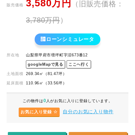
3,580
万円
（旧販売価格：
販売価格
3,780
万円
）
ローンシミュレータ
所在地
山梨県甲府市増坪町字沼673番12
googleMapで見る
ここへ行く
土地面積
269.34
㎡
（81.47
坪
）
延床面積
110.96㎡
（33.56坪）
0
この物件は
人がお気に入りに登録しています。
自分のお気に入り物件
お気に入り登録