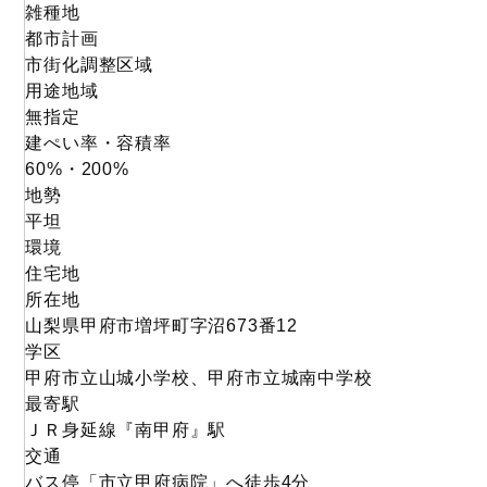
雑種地
都市計画
市街化調整区域
用途地域
無指定
建ぺい率・容積率
60%・200%
地勢
平坦
環境
住宅地
所在地
山梨県甲府市増坪町字沼673番12
学区
甲府市立山城小学校、甲府市立城南中学校
最寄駅
ＪＲ身延線『南甲府』駅
交通
バス停「市立甲府病院」へ徒歩4分