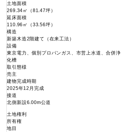
土地面積
269.34
㎡
（81.47
坪
）
延床面積
110.96㎡
（33.56坪）
構造
新築木造2階建て（在来工法）
設備
東京電力、個別プロパンガス、市営上水道、合併浄
化槽
取引態様
売主
建物完成時期
2025年12月完成
接道
北側新設6.00m公道
土地権利
所有権
地目