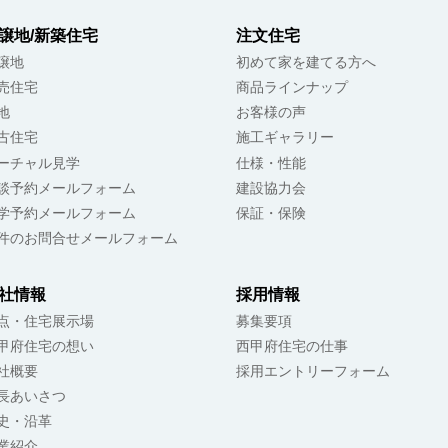
譲地/新築住宅
注文住宅
譲地
初めて家を建てる方へ
売住宅
商品ラインナップ
地
お客様の声
古住宅
施工ギャラリー
ーチャル見学
仕様・性能
談予約メールフォーム
建設協力会
学予約メールフォーム
保証・保険
件のお問合せメールフォーム
社情報
採用情報
点・住宅展示場
募集要項
甲府住宅の想い
西甲府住宅の仕事
社概要
採用エントリーフォーム
長あいさつ
史・沿革
業紹介