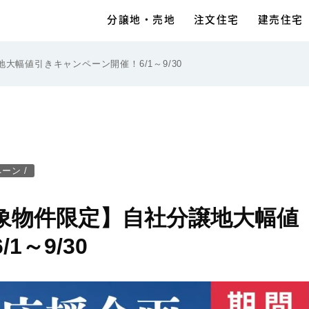
分譲地・売地
注文住宅
建売住宅
大幅値引きキャンペーン開催！6/1～9/30
ペーン
/
象物件限定】自社分譲地大幅値
～9/30