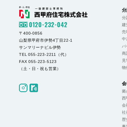
分
分
0120-232-042
建
売
〒400-0856
中
山梨県甲府市伊勢4丁目22-1
バ
サンマリーナビル伊勢
商
TEL 055-223-2211（代）
見
FAX 055-223-5123
物
（土・日・祝も営業）
会
拠
西
会
社
歴
事