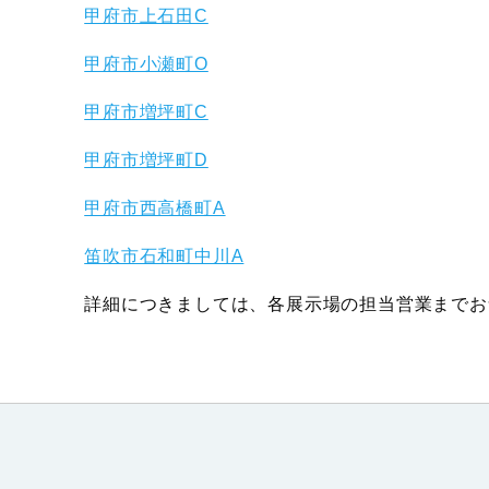
甲府市上石田C
甲府市小瀬町O
甲府市増坪町C
甲府市増坪町D
甲府市西高橋町A
笛吹市石和町中川A
詳細につきましては、各展示場の担当営業までお