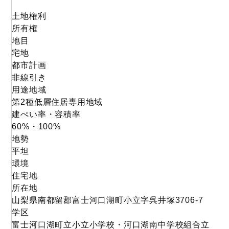
土地権利
所有権
地目
宅地
都市計画
非線引き
用途地域
第2種低層住居専用地域
建ぺい率・容積率
60%・100%
地勢
平坦
環境
住宅地
所在地
山梨県南都留郡富士河口湖町小立字呉井塚3706-7
学区
富士河口湖町立小立小学校・河口湖南中学校組合立