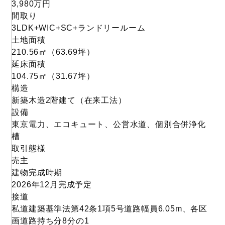
3,980
万円
間取り
3LDK+WIC+SC+ランドリールーム
土地面積
210.56
㎡
（63.69
坪
）
延床面積
104.75㎡
（31.67坪）
構造
新築木造2階建て（在来工法）
設備
東京電力、エコキュート、公営水道、個別合併浄化
槽
取引態様
売主
建物完成時期
2026年12月完成予定
接道
私道建築基準法第42条1項5号道路幅員6.05m、各区
画道路持ち分8分の1