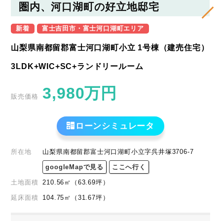
圏内、河口湖町の好立地邸宅
新着
富士吉田市・富士河口湖町エリア
山梨県南都留郡富士河口湖町小立 1号棟（建売住宅）
3LDK+WIC+SC+ランドリールーム
3,980
万円
販売価格
ローンシミュレータ
所在地
山梨県南都留郡富士河口湖町小立字呉井塚3706-7
googleMapで見る
ここへ行く
土地面積
210.56
㎡
（63.69
坪
）
延床面積
104.75㎡
（31.67坪）