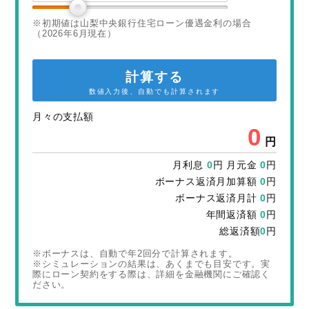
※初期値は山梨中央銀行住宅ローン優遇金利の場合
（2026年6月現在）
計算する
数値入力後、自動でも計算されます
月々の支払額
0
円
月利息
0
円 月元金
0
円
ボーナス返済月加算額
0
円
ボーナス返済月計
0
円
年間返済額
0
円
総返済額
0
円
※ボーナスは、自動で年2回分で計算されます。
※シミュレーションの結果は、あくまでも目安です。実
際にローン契約をする際は、詳細を金融機関にご確認く
ださい。