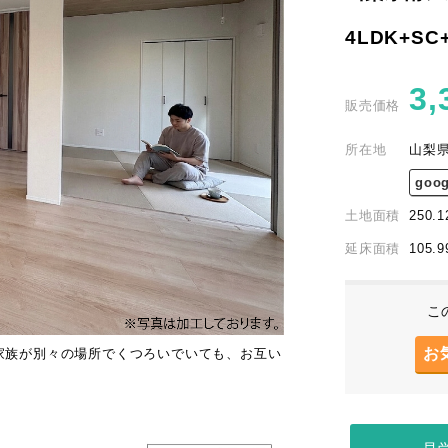
4LDK+SC
3,
販売価格
所在地
山梨県
goo
土地面積
250.1
延床面積
105.
こ
お
家族が別々の場所でくつろいでいても、お互い