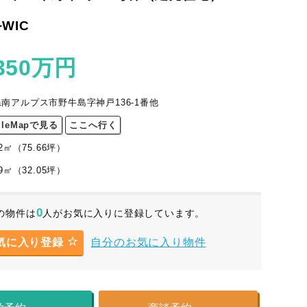
+WIC
350
万円
南アルプス市野牛島字神戸136-1番他
gleMapで見る
ここへ行く
2
㎡
（75.66
坪
）
99㎡
（32.05坪）
0
の物件は
人がお気に入りに登録しています。
気に入り登録
自分のお気に入り物件