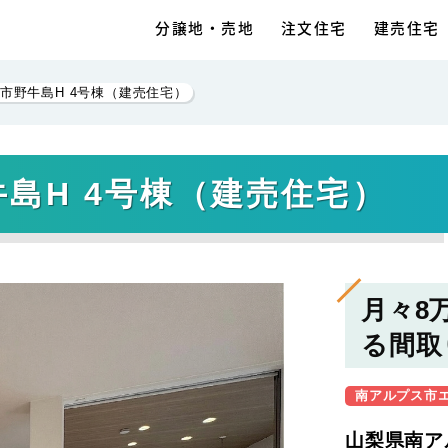
分譲地・売地
注文住宅
建売住宅
市野牛島H 4号棟（建売住宅）
島H 4号棟（建売住宅）
月々8
る間取
南アルプス市
山梨県南ア