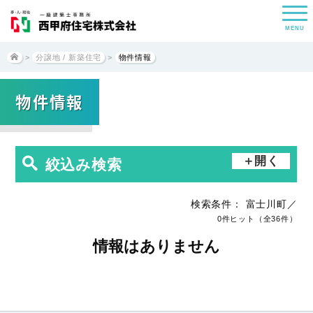
MENU
>
分譲地 / 新築住宅
>
物件情報
物件情報
絞込み検索
検索条件： 富士川町／
0
件ヒット
（全36件）
情報はありません