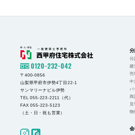
分
分
0120-232-042
建
売
〒400-0856
中
山梨県甲府市伊勢4丁目22-1
バ
サンマリーナビル伊勢
商
TEL 055-223-2211（代）
見
FAX 055-223-5123
物
（土・日・祝も営業）
会