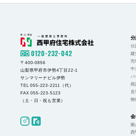
分
分
0120-232-042
建
売
〒400-0856
中
山梨県甲府市伊勢4丁目22-1
バ
サンマリーナビル伊勢
商
TEL 055-223-2211（代）
見
FAX 055-223-5123
物
（土・日・祝も営業）
会
拠
西