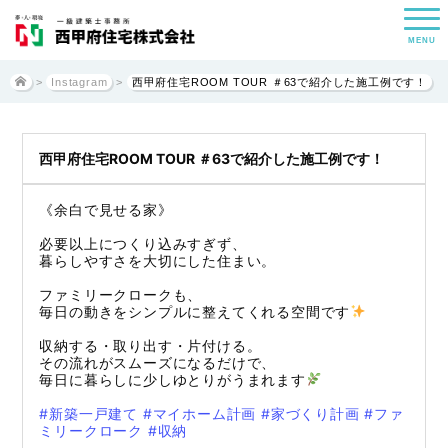
MENU
>
Instagram
>
西甲府住宅ROOM TOUR ＃63で紹介した施工例です！
西甲府住宅ROOM TOUR ＃63で紹介した施工例です！
《余白で見せる家》
必要以上につくり込みすぎず、
暮らしやすさを大切にした住まい。
ファミリークロークも、
毎日の動きをシンプルに整えてくれる空間です
収納する・取り出す・片付ける。
その流れがスムーズになるだけで、
毎日に暮らしに少しゆとりがうまれます
#新築一戸建て
#マイホーム計画
#家づくり計画
#ファ
ミリークローク
#収納