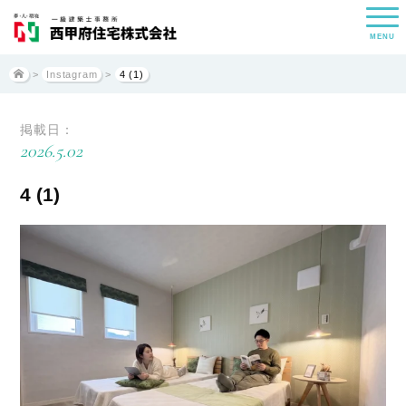
MENU
>
Instagram
>
4 (1)
掲載日：
2026.5.02
4 (1)