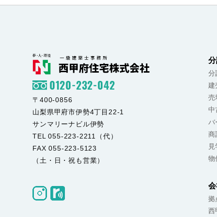
分
分
0120-232-042
建
売
〒400-0856
中
山梨県甲府市伊勢4丁目22-1
バ
サンマリーナビル伊勢
商
TEL 055-223-2211（代）
見
FAX 055-223-5123
物
（土・日・祝も営業）
会
拠
西