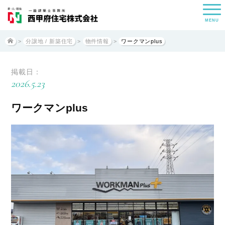
MENU
>
分譲地 / 新築住宅
>
物件情報
>
ワークマンplus
掲載日：
2026.5.23
ワークマンplus