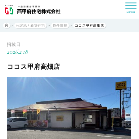
MENU
>
分譲地 / 新築住宅
>
物件情報
>
ココス甲府高畑店
掲載日：
2026.2.18
ココス甲府高畑店