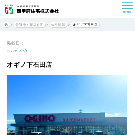
MENU
>
分譲地 / 新築住宅
>
物件情報
>
オギノ下石田店
掲載日：
2026.2.18
オギノ下石田店