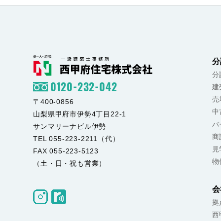
分
分
0120-232-042
建
売
〒400-0856
中
山梨県甲府市伊勢4丁目22-1
バ
サンマリーナビル伊勢
商
TEL 055-223-2211（代）
見
FAX 055-223-5123
物
（土・日・祝も営業）
会
拠
西