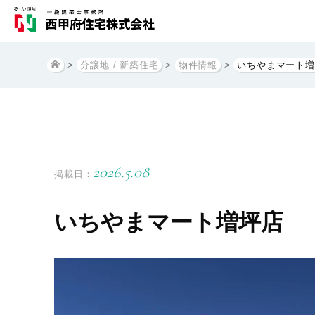
>
分譲地 / 新築住宅
>
物件情報
>
いちやまマート増
2026.5.08
掲載日：
いちやまマート増坪店