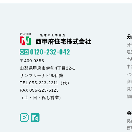
分
分
0120-232-042
建
売
〒400-0856
中
山梨県甲府市伊勢4丁目22-1
バ
サンマリーナビル伊勢
商
TEL 055-223-2211（代）
見
FAX 055-223-5123
物
（土・日・祝も営業）
会
拠
西