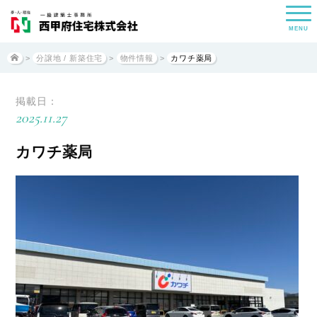
MENU
>
分譲地 / 新築住宅
>
物件情報
>
カワチ薬局
掲載日：
2025.11.27
カワチ薬局