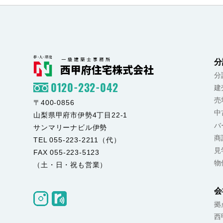
分
分
0120-232-042
建
売
〒400-0856
中
山梨県甲府市伊勢4丁目22-1
バ
サンマリーナビル伊勢
商
TEL 055-223-2211（代）
見
FAX 055-223-5123
物
（土・日・祝も営業）
会
拠
西