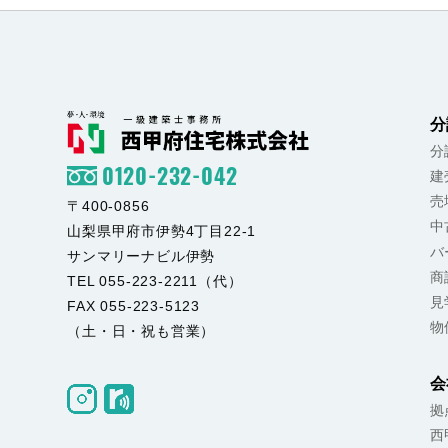
分
分
0120-232-042
建
売
〒400-0856
中
山梨県甲府市伊勢4丁目22-1
バ
サンマリーナビル伊勢
商
TEL 055-223-2211（代）
見
FAX 055-223-5123
物
（土・日・祝も営業）
会
拠
西