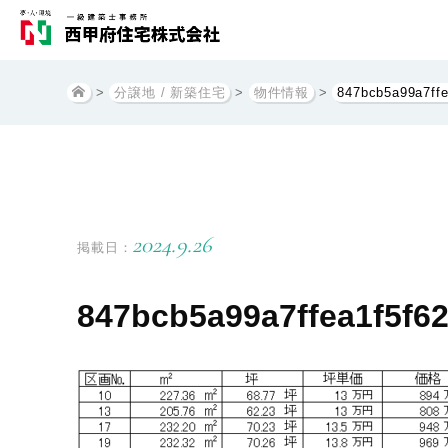
>
分譲地 / 新築住宅
>
物件情報
>
847bcb5a99a7ff
2024.9.26
掲載日：
847bcb5a99a7ffea1f5f6