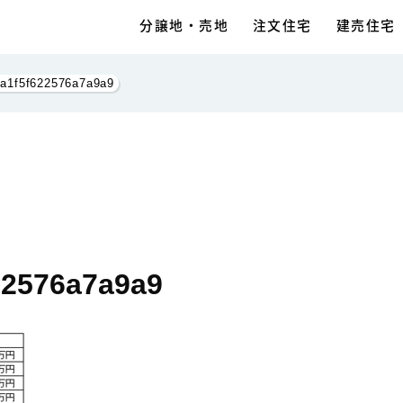
分譲地・売地
注文住宅
建売住宅
ea1f5f622576a7a9a9
22576a7a9a9