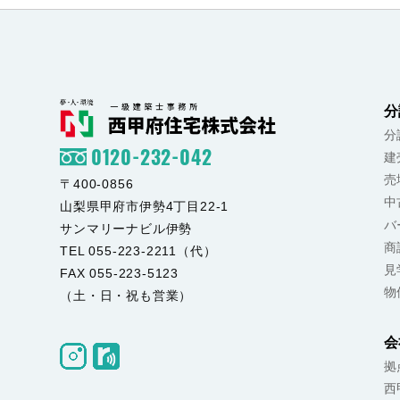
分
分
0120-232-042
建
売
〒400-0856
中
山梨県甲府市伊勢4丁目22-1
バ
サンマリーナビル伊勢
商
TEL 055-223-2211（代）
見
FAX 055-223-5123
物
（土・日・祝も営業）
会
拠
西