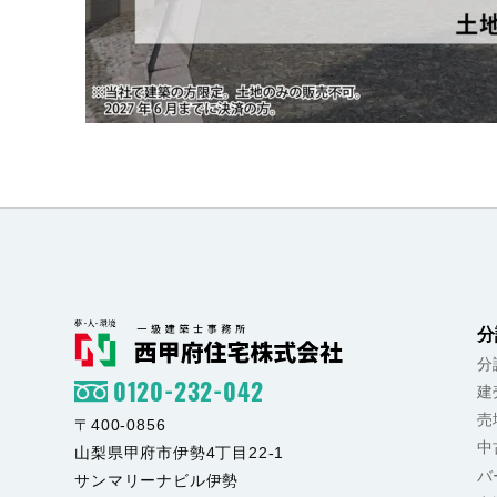
分
分
0120-232-042
建
売
〒400-0856
中
山梨県甲府市伊勢4丁目22-1
バ
サンマリーナビル伊勢