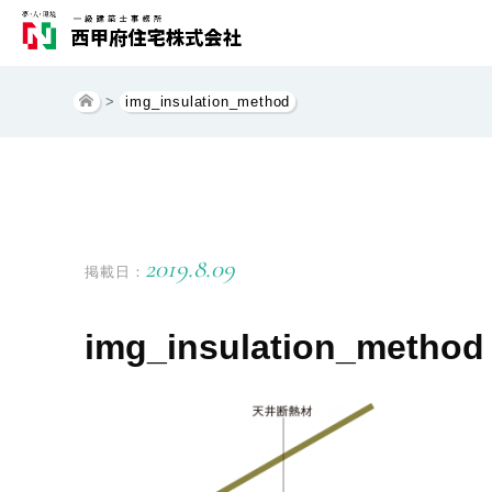
>
img_insulation_method
2019.8.09
掲載日：
img_insulation_method