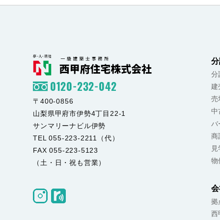
分
分
0120-232-042
建
売
〒400-0856
中
山梨県甲府市伊勢4丁目22-1
バ
サンマリーナビル伊勢
商
TEL 055-223-2211（代）
見
FAX 055-223-5123
物
（土・日・祝も営業）
会
拠
西