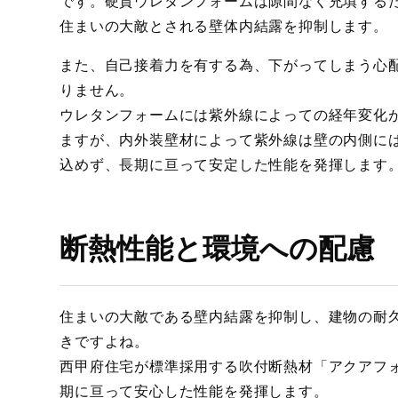
です。硬質ウレタンフォームは隙間なく充填する
住まいの大敵とされる壁体内結露を抑制します。
また、自己接着力を有する為、下がってしまう心
りません。
ウレタンフォームには紫外線によっての経年変化
ますが、内外装壁材によって紫外線は壁の内側に
込めず、長期に亘って安定した性能を発揮します
断熱性能と環境への配慮
住まいの大敵である壁内結露を抑制し、建物の耐
きですよね。
西甲府住宅が標準採用する吹付断熱材「アクアフ
期に亘って安心した性能を発揮します。