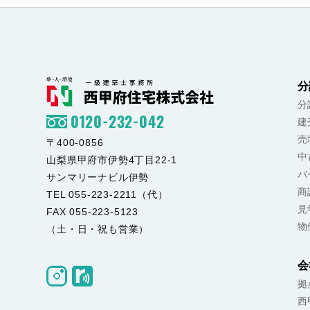
分
分
0120-232-042
建
売
〒400-0856
中
山梨県甲府市伊勢4丁目22-1
バ
サンマリーナビル伊勢
商
TEL 055-223-2211（代）
見
FAX 055-223-5123
物
（土・日・祝も営業）
会
拠
西