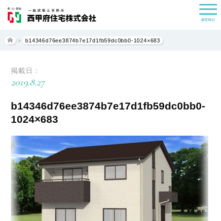
MENU
>
b14346d76ee3874b7e17d1fb59dc0bb0-1024×683
掲載日：
2019.8.27
b14346d76ee3874b7e17d1fb59dc0bb0-
1024×683