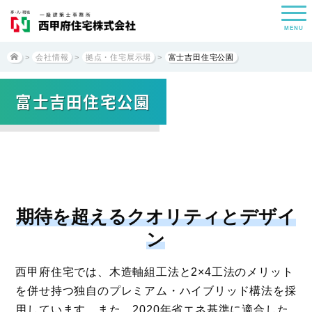
MENU
>
会社情報
>
拠点・住宅展示場
>
富士吉田住宅公園
富士吉田住宅公園
期待を超えるクオリティとデザイ
ン
西甲府住宅では、木造軸組工法と2×4工法のメリット
を併せ持つ独自のプレミアム・ハイブリッド構法を採
用しています。また、2020年省エネ基準に適合した