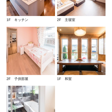
1F キッチン
2F 主寝室
2F 子供部屋
1F 和室