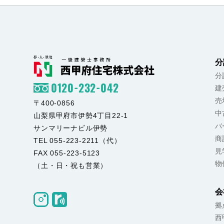
分
分
0120-232-042
建
売
〒400-0856
中
山梨県甲府市伊勢4丁目22-1
バ
サンマリーナビル伊勢
商
TEL 055-223-2211（代）
見
FAX 055-223-5123
物
（土・日・祝も営業）
会
拠
西