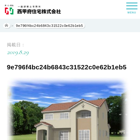
MENU
>
9e796f4bc24b6843c31522c0e62b1eb5
掲載日：
2019.8.29
9e796f4bc24b6843c31522c0e62b1eb5