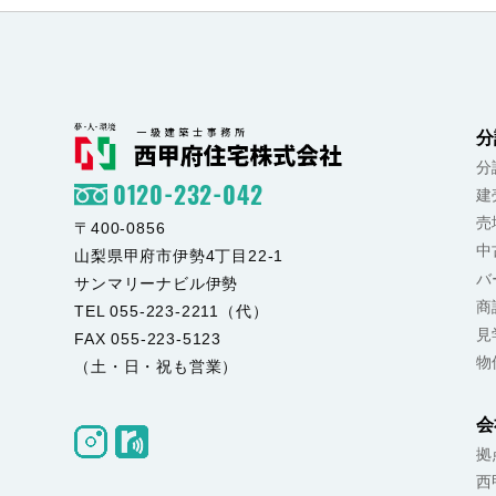
分
分
0120-232-042
建
売
〒400-0856
中
山梨県甲府市伊勢4丁目22-1
バ
サンマリーナビル伊勢
商
TEL 055-223-2211（代）
見
FAX 055-223-5123
物
（土・日・祝も営業）
会
拠
西