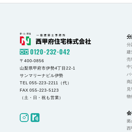
分
分
0120-232-042
建
売
〒400-0856
中
山梨県甲府市伊勢4丁目22-1
バ
サンマリーナビル伊勢
商
TEL 055-223-2211（代）
見
FAX 055-223-5123
物
（土・日・祝も営業）
会
拠
西