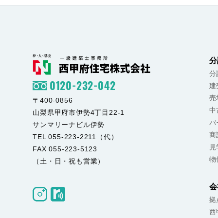
分
分
0120-232-042
建
売
〒400-0856
中
山梨県甲府市伊勢4丁目22-1
バ
サンマリーナビル伊勢
商
TEL 055-223-2211（代）
見
FAX 055-223-5123
物
（土・日・祝も営業）
会
拠
西