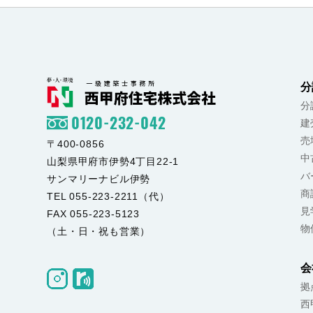
分
分
0120-232-042
建
売
〒400-0856
中
山梨県甲府市伊勢4丁目22-1
バ
サンマリーナビル伊勢
商
TEL 055-223-2211（代）
見
FAX 055-223-5123
物
（土・日・祝も営業）
会
拠
西