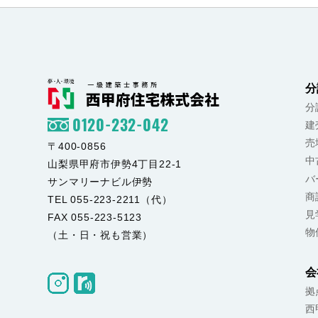
分
分
0120-232-042
建
売
〒400-0856
中
山梨県甲府市伊勢4丁目22-1
バ
サンマリーナビル伊勢
商
TEL 055-223-2211（代）
見
FAX 055-223-5123
物
（土・日・祝も営業）
会
拠
西