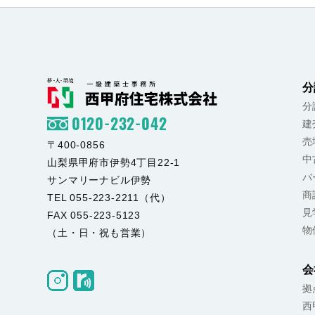
分
分
0120-232-042
建
売
〒400-0856
中
山梨県甲府市伊勢4丁目22-1
バ
サンマリーナビル伊勢
商
TEL 055-223-2211（代）
見
FAX 055-223-5123
物
（土・日・祝も営業）
会
拠
西