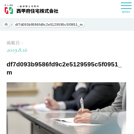
MENU
>
df7d093b9586fd9c2e5129595c5f0951_m
掲載日：
2019.8.16
df7d093b9586fd9c2e5129595c5f0951_
m