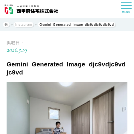
MENU
>
Instagram
>
Gemini_Generated_Image_djc9vdjc9vdjc9vd
掲載日：
2026.5.19
Gemini_Generated_Image_djc9vdjc9vd
jc9vd