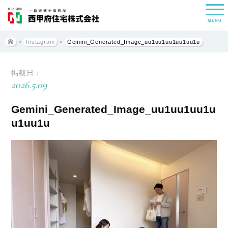
MENU
>
Instagram
>
Gemini_Generated_Image_uu1uu1uu1uu1uu1u
掲載日：
2026.5.09
Gemini_Generated_Image_uu1uu1uu1u
u1uu1u