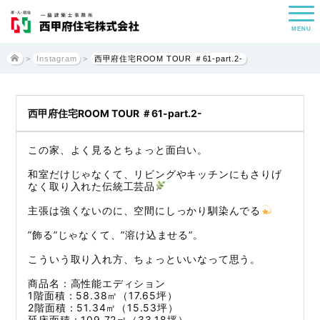
MENU
>
Instagram
>
西甲府住宅ROOM TOUR ＃61-part.2-
西甲府住宅ROOM TOUR ＃61-part.2-
この家、よく見るとちょっと面白い。
和室だけじゃなくて、リビングやキッチンにもさりげ
なく取り入れた伝統工芸品
主張は強くないのに、空間にしっかり馴染んでる
”飾る”じゃなくて、”溶け込ませる”。
こういう取り入れ方、ちょっといいなって思う。
商品名：高性能エディション
1階面積：58.38㎡（17.65坪）
2階面積：51.34㎡（15.53坪）
延床面積：109.72㎡（33.18坪）