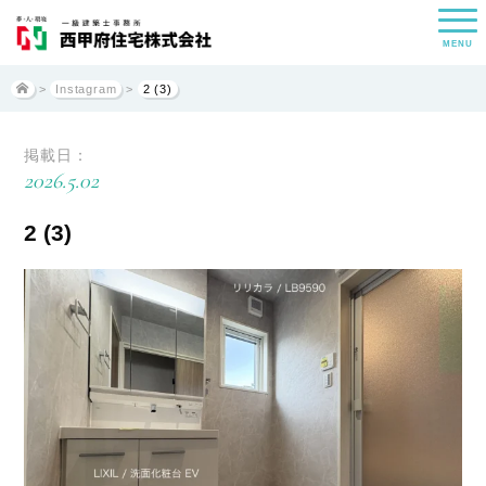
MENU
>
Instagram
>
2 (3)
掲載日：
2026.5.02
2 (3)