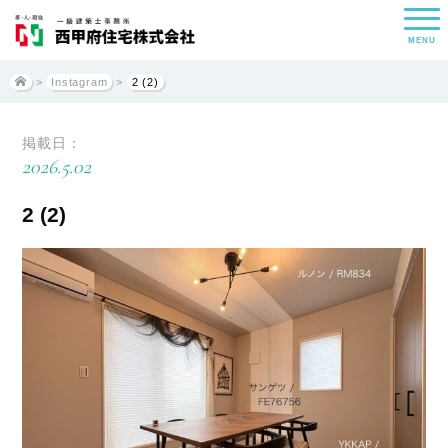
MENU
>
Instagram
>
2 (2)
掲載日：
2026.5.02
2 (2)