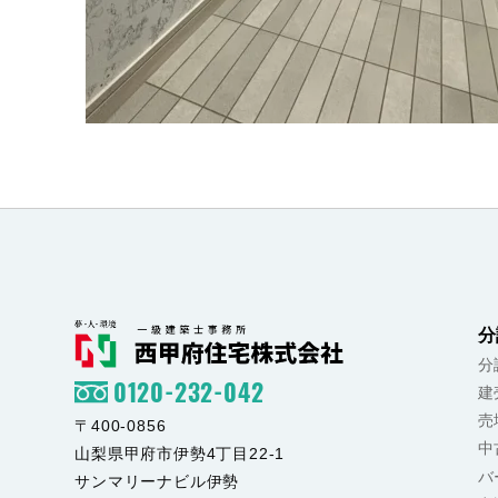
分
分
0120-232-042
建
売
〒400-0856
中
山梨県甲府市伊勢4丁目22-1
バ
サンマリーナビル伊勢