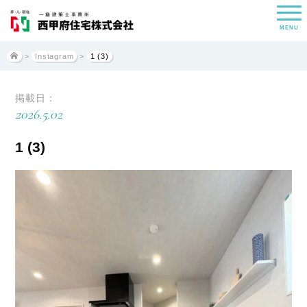
MENU
>
Instagram
>
1 (3)
掲載日：
2026.5.02
1 (3)