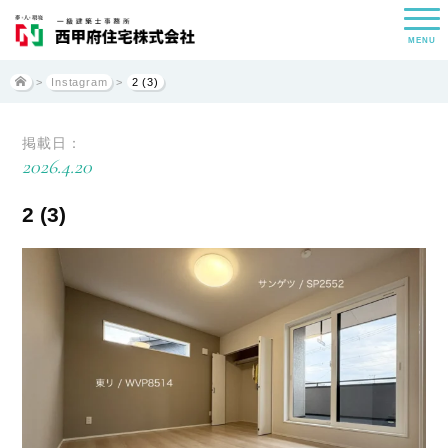
MENU
>
Instagram
>
2 (3)
掲載日：
2026.4.20
2 (3)