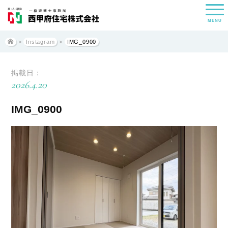
MENU
>
Instagram
>
IMG_0900
掲載日：
2026.4.20
IMG_0900